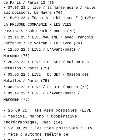
de Paris / Paris 13 (75)
• 07.07.23 : live / la marée noire / Halle
aux poissons, Le Havre (76)
•
15
.09.23 : "Once in a blue moon" (LIVE)/
LA PRESQUE
COMPA
GNIE
x LES VIES
POSSIBLES
/SaktePark /
Rouen (76)
• 21.11.23 : LIVE MACHINE / avec François
Caffenne / Le
volcan
/ Le Havre
(76)
• 12.03.22 : LIVE / L'Avant-poste /
Maromme (76)
• 20
.05
.22 : LIVE + DJ SET / Maison des
Métallos / Paris (75)
• 03
.06
.22 : LIVE + DJ SET / Maison des
Métallos / Paris (75)
• 08.06.22 : LIVE / LE 3 P / Rouen (76)
• 09.12.22 : LIVE / L'Avant
-poste /
Maromme (76)
• 25.09.21 : les vies possibles /LIVE
/ festival
Morpho / Coopérative
chorégraphique, Caen (14)
• 22.09.21 : les vies possibles / LIVE
/ fête d'automne Théâtre de